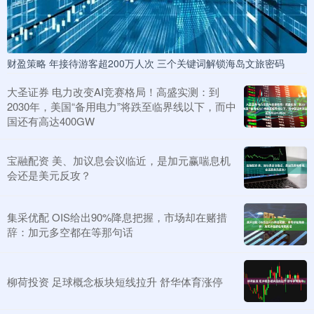
财盈策略 年接待游客超200万人次 三个关键词解锁海岛文旅密码
大圣证券 电力改变AI竞赛格局！高盛实测：到
2030年，美国“备用电力”将跌至临界线以下，而中
国还有高达400GW
宝融配资 美、加议息会议临近，是加元赢喘息机
会还是美元反攻？
集采优配 OIS给出90%降息把握，市场却在赌措
辞：加元多空都在等那句话
柳荷投资 足球概念板块短线拉升 舒华体育涨停