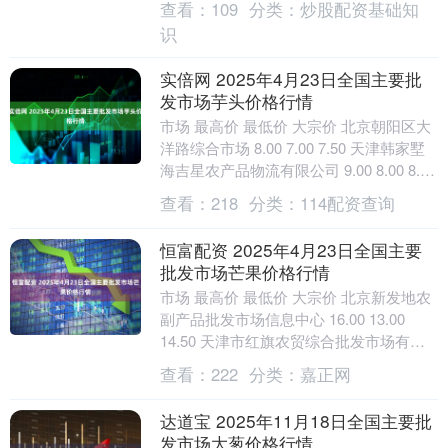
查看：
109
分类：
炒股配资基础知
识
实倍网 2025年4月23日全国主要批
发市场芋头价格行情
市场 最高价 最低价 大宗价 北京朝阳区大
洋路综合市场 8.00 7.00 7.50 天津韩家墅
海吉星农产品物流有限公司 9.00 8.00 8.50
山西省长....
查看：
218
分类：
114配资查询
恒富配资 2025年4月23日全国主要
批发市场芒果价格行情
市场 最高价 最低价 大宗价 北京新发地农
副产品批发市场信息中心 16.00 13.00
14.50 天津市红旗农贸综合批发市场有限
公司 14.00 7.00 ....
查看：
222
分类：
嘉正网
达道宝 2025年11月18日全国主要批
发市场大葱价格行情