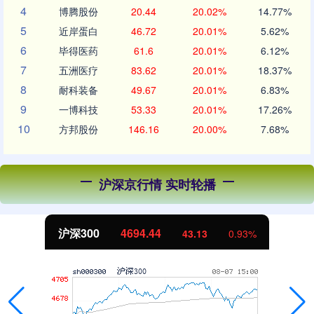
4
博腾股份
20.44
20.02%
14.77%
5
近岸蛋白
46.72
20.01%
5.62%
6
毕得医药
61.6
20.01%
6.12%
7
五洲医疗
83.62
20.01%
18.37%
8
耐科装备
49.67
20.01%
6.83%
9
一博科技
53.33
20.01%
17.26%
10
方邦股份
146.16
20.00%
7.68%
沪深京行情 实时轮播
北证50
1134.24
%
11.37
1.01