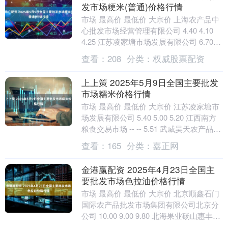
发市场粳米(普通)价格行情
市场 最高价 最低价 大宗价 上海农产品中
心批发市场经营管理有限公司 4.40 4.10
4.25 江苏凌家塘市场发展有限公司 6.70
4.36 5.16 南....
查看：
208
分类：
权威股票配资
上上策 2025年5月9日全国主要批发
市场糯米价格行情
市场 最高价 最低价 大宗价 江苏凌家塘市
场发展有限公司 5.40 5.00 5.20 江西南方
粮食交易市场 -- -- 5.51 武威昊天农产品交
易市场暨仓储....
查看：
165
分类：
嘉正网
金港赢配资 2025年4月23日全国主
要批发市场色拉油价格行情
市场 最高价 最低价 大宗价 北京顺鑫石门
国际农产品批发市场集团有限公司北京分
公司 10.00 9.00 9.80 北海果业砀山惠丰市
场有限公司 -- -- 1....