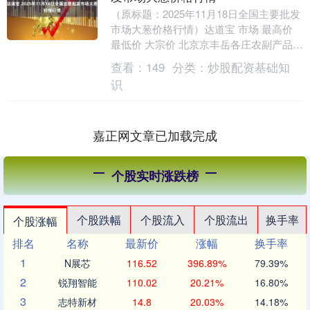
（原标题：2025年11月18日全国主要批发
市场大葱价格行情）达道宝 市场 最高价
最低价 大宗价 北京京丰岳各庄农副产品批
发市场 3.00 2.60 2.80....
查看：
149
分类：
炒股配资基础知
识
嘉正网文章已加载完成
个股实时涨跌榜
个股跌幅
个股流入
个股流出
换手率
个股涨幅
排名
名称
最新价
涨幅
换手率
1
N展芯
116.52
396.89%
79.39%
2
锐翔智能
110.02
20.21%
16.80%
3
志特新材
14.8
20.03%
14.18%