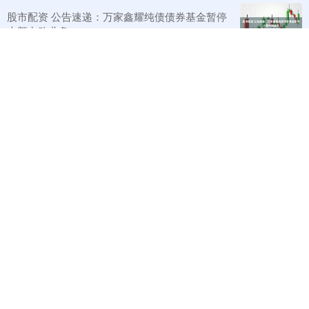
股市配资 公告速递：万家鑫耀纯债债券基金暂停
大额申购业务
最新文章
配资台 两高中生收集并捐赠日军侵华罪证，遭死亡威胁
1
广发E配 英国高等法院拍板：中方使馆继续建
2
股融通 特朗普已下令对伊发动新一轮袭击，以色列准备加
3
入，美媒披露打击目标
牛千万 记者探访日本震区：美容院烧成火海，椅子都碳化了
4
日赢配资 每日机构分析：2月4日
5