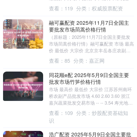
副产品批发市场有限责任公司 15.0....
查看：
119
分类：
权威股票配资
融可赢配资 2025年11月7日全国主
要批发市场茼蒿价格行情
（原标题：2025年11月7日全国主要批发
市场茼蒿价格行情）融可赢配资 市场 最高
价 最低价 大宗价 北京京丰岳各庄农副产
品批发市场 11.00 10.00 1....
查看：
85
分类：
嘉正网
同花顺e配 2025年5月9日全国主要
批发市场竹笋价格行情
市场 最高价 最低价 大宗价 江苏苏州南环
桥农副产品批发市场 4.60 2.60 3.60 浙江
嘉兴蔬菜批发交易市场 -- -- 3.54 寿光地利
农产品物流园....
查看：
109
分类：
炒股配资基础知
识
浩广配资 2025年5月9日全国主要批