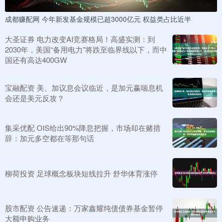
成都赚配网 今年新发基金规模已超3000亿元 权益类占比近半
大圣证券 电力改变AI竞赛格局！高盛实测：到
2030年，美国“备用电力”将跌至临界线以下，而中
国还有高达400GW
宝融配资 美、加议息会议临近，是加元赢喘息机
会还是美元反攻？
集采优配 OIS给出90%降息把握，市场却在赌措
辞：加元多空都在等那句话
柳荷投资 足球概念板块短线拉升 舒华体育涨停
股市配资 公告速递：万家鑫耀纯债债券基金暂停
大额申购业务