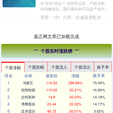
在“折价”状态？ 当竞争过度、产能过剩、
利润被挤压，我们看到的不仅是产业内
卷，更是资本市场的折价循环。 在股指期
查看：
121
分类：
权威股票配资
货的世界里，....
嘉正网文章已加载完成
个股实时涨跌榜
个股跌幅
个股流入
个股流出
换手率
个股涨幅
排名
名称
最新价
涨幅
换手率
1
N展芯
116.52
396.89%
79.39%
2
锐翔智能
110.02
20.21%
16.80%
3
志特新材
14.8
20.03%
14.18%
4
博腾股份
20.44
20.02%
14.77%
5
近岸蛋白
46.72
20.01%
5.62%