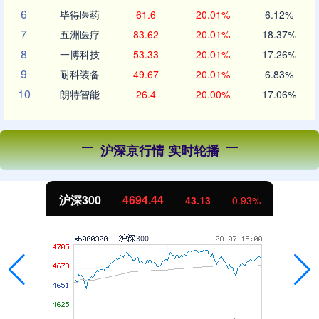
6
毕得医药
61.6
20.01%
6.12%
7
五洲医疗
83.62
20.01%
18.37%
8
一博科技
53.33
20.01%
17.26%
9
耐科装备
49.67
20.01%
6.83%
10
朗特智能
26.4
20.00%
17.06%
沪深京行情 实时轮播
.44
北证50
1134.
43.13
0.93%