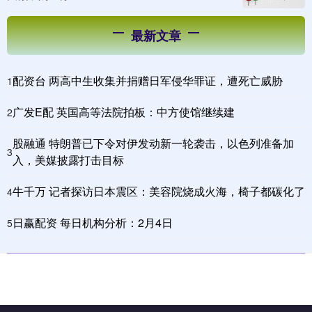
最新文章
配资台 两高中生收集并捐赠日军侵华罪证，遭死亡威胁
1
广发E配 英国高等法院拍板：中方使馆继续建
2
股融通 特朗普已下令对伊发动新一轮袭击，以色列准备加
3
入，美媒披露打击目标
牛千万 记者探访日本震区：美容院烧成火海，椅子都碳化了
4
日赢配资 每日机构分析：2月4日
5