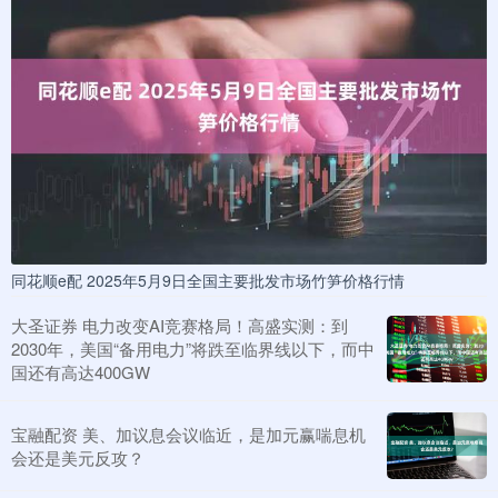
同花顺e配 2025年5月9日全国主要批发市场竹笋价格行情
大圣证券 电力改变AI竞赛格局！高盛实测：到
2030年，美国“备用电力”将跌至临界线以下，而中
国还有高达400GW
宝融配资 美、加议息会议临近，是加元赢喘息机
会还是美元反攻？