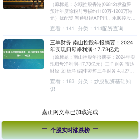
（原标题：永顺控股香港(06812)发盈警
预计年度除税前亏损约1100万-1200万港
元）优配资 智通财经APP讯，永顺控股香
港(06812)发布公告，预计集....
查看：
141
分类：
114配资查询
三羊财务 南山控股年报摘要：2024
年实现归母净利润-17.73亿元
（原标题：南山控股年报摘要：2024年实
现归母净利润-17.73亿元）三羊财务 雷达
财经 文|杨洋 编|李亦辉三羊财务 4月27
日，南山控股(002314)发布....
查看：
183
分类：
炒股配资基础知
识
嘉正网文章已加载完成
个股实时涨跌榜