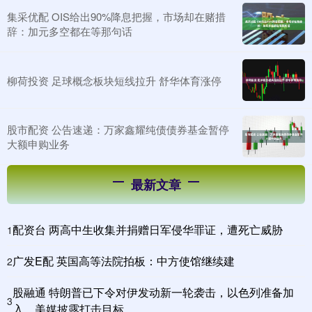
集采优配 OIS给出90%降息把握，市场却在赌措
辞：加元多空都在等那句话
柳荷投资 足球概念板块短线拉升 舒华体育涨停
股市配资 公告速递：万家鑫耀纯债债券基金暂停
大额申购业务
最新文章
配资台 两高中生收集并捐赠日军侵华罪证，遭死亡威胁
1
广发E配 英国高等法院拍板：中方使馆继续建
2
股融通 特朗普已下令对伊发动新一轮袭击，以色列准备加
3
入，美媒披露打击目标