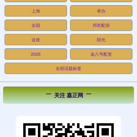
上海
举办
全国
邦乾配倍
这座
阳光
2026
金八号配资
全部话题标签
关注 嘉正网