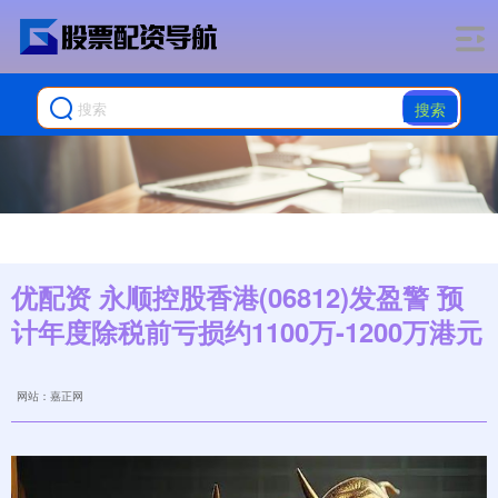
搜索
优配资 永顺控股香港(06812)发盈警 预
计年度除税前亏损约1100万-1200万港元
网站：嘉正网