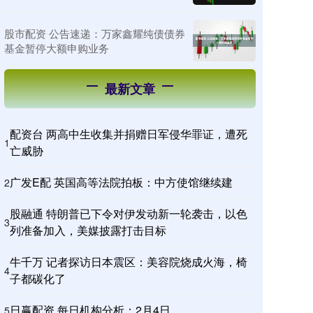
股市配资 公告速递：万家鑫耀纯债债券
基金暂停大额申购业务
最新文章
配资台 两高中生收集并捐赠日军侵华罪证，遭死
1
亡威胁
广发E配 英国高等法院拍板：中方使馆继续建
2
股融通 特朗普已下令对伊发动新一轮袭击，以色
3
列准备加入，美媒披露打击目标
牛千万 记者探访日本震区：美容院烧成火海，椅
4
子都碳化了
日赢配资 每日机构分析：2月4日
5