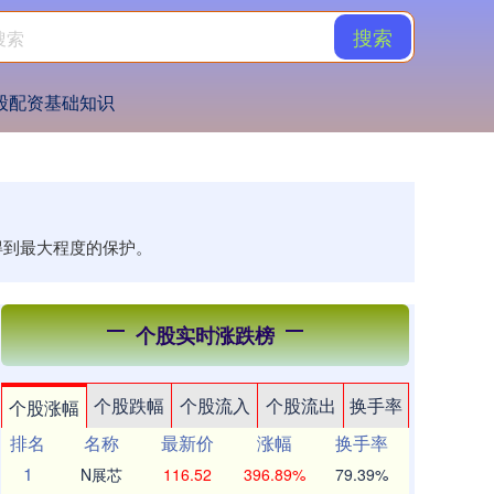
搜索
股配资基础知识
得到最大程度的保护。
个股实时涨跌榜
个股跌幅
个股流入
个股流出
换手率
个股涨幅
排名
名称
最新价
涨幅
换手率
1
N展芯
116.52
396.89%
79.39%