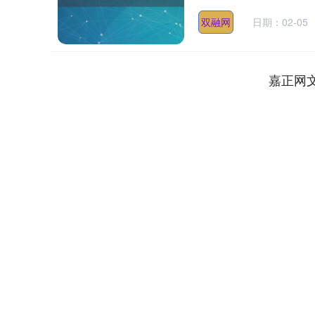
双融网
日期：02-05
嘉正网
深证成指
14311.01
.68
1.02%
200.89
1