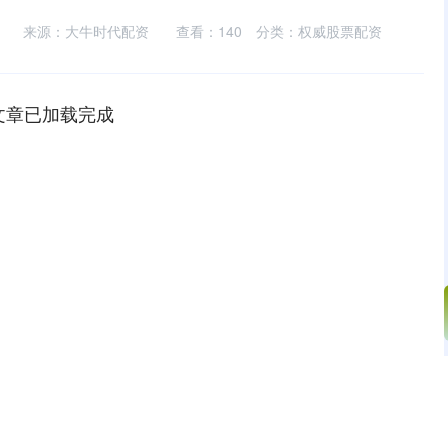
来源：大牛时代配资
查看：
140
分类：
权威股票配资
文章已加载完成
沪深300
4694.44
.42%
43.13
0.93%