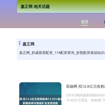
嘉正网 相关话题
首页
嘉正网
嘉正网_权威股票配资_114配资查询_炒股配资基础
双融网 拟12.6亿元收
2月4日晚间盛新锂能(00
12.60亿元现金，收购厦